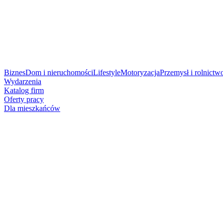
Biznes
Dom i nieruchomości
Lifestyle
Motoryzacja
Przemysł i rolnictw
Wydarzenia
Katalog firm
Oferty pracy
Dla mieszkańców