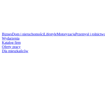
Biznes
Dom i nieruchomości
Lifestyle
Motoryzacja
Przemysł i rolnictw
Wydarzenia
Katalog firm
Oferty pracy
Dla mieszkańców