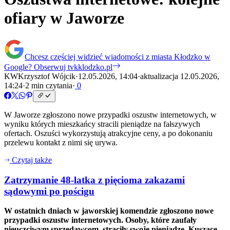
ofiary w Jaworze
Chcesz częściej widzieć wiadomości z miasta Kłodzko w
Google?
Obserwuj tvkklodzko.pl
KW
Krzysztof Wójcik
·
12.05.2026, 14:04
·
aktualizacja 12.05.2026,
14:24
·
2 min czytania
·
0
W Jaworze zgłoszono nowe przypadki oszustw internetowych, w
wyniku których mieszkańcy stracili pieniądze na fałszywych
ofertach. Oszuści wykorzystują atrakcyjne ceny, a po dokonaniu
przelewu kontakt z nimi się urywa.
Czytaj także
Zatrzymanie 48-latka z pięcioma zakazami
sądowymi po pościgu
W ostatnich dniach w jaworskiej komendzie zgłoszono nowe
przypadki oszustw internetowych. Osoby, które zaufały
nieuczciwym sprzedawcom, straciły swoje pieniądze. Kuszące