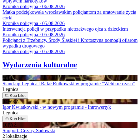
wpływem narkotyków
Kronika policyjna · 06.08.2026
Matka podziękowała wrocławskim policjantom za uratowanie życia
córki
Kronika policyjna · 05.08.2026
Interwencja policji w przypadku nietrzeźwego ojca z dzieckiem
Kronika policyjna · 05.08.2026
Policjanci z Trzebnicy, Środy Śląskiej i Krotoszyna pomogli ofiarom
wypadku drogowego
Kronika policyjna · 05.08.2026
Wydarzenia kulturalne
20
LIS
Stand-up Legnica | Rafał Rutkowski w programie "Wehikuł czasu"
Legnica
Kup bilet
04
WRZ
Igor Kwiatkowski - w nowym programie - Introwertyk
Legnica
Kup bilet
10
PAŹ
Support: Cezary Sadowski
2 lokalizacje