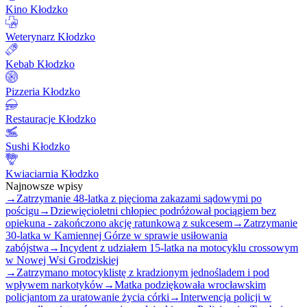
Kino Kłodzko
Weterynarz Kłodzko
Kebab Kłodzko
Pizzeria Kłodzko
Restauracje Kłodzko
Sushi Kłodzko
Kwiaciarnia Kłodzko
Najnowsze wpisy
→
Zatrzymanie 48-latka z pięcioma zakazami sądowymi po
pościgu
→
Dziewięcioletni chłopiec podróżował pociągiem bez
opiekuna - zakończono akcję ratunkową z sukcesem
→
Zatrzymanie
30-latka w Kamiennej Górze w sprawie usiłowania
zabójstwa
→
Incydent z udziałem 15-latka na motocyklu crossowym
w Nowej Wsi Grodziskiej
→
Zatrzymano motocyklistę z kradzionym jednośladem i pod
wpływem narkotyków
→
Matka podziękowała wrocławskim
policjantom za uratowanie życia córki
→
Interwencja policji w