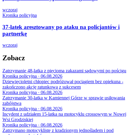
wczoraj
Kronika policyjna
37-latek aresztowany po ataku na policjantów i
partnerkę
wczoraj
Zobacz
Zatrzymanie 48-latka z pięcioma zakazami sądowymi po pościgu
Kronika policyjna · 06.08.2026
Dziewięcioletni chłopiec podróżował pociągiem bez opiekuna -
zakończono akcję ratunkową z sukcesem
Kronika policyjna · 06.08.2026
Zatrzymanie 30-latka w Kamiennej Górze w sprawie usiłowania
zabójstwa
Kronika policyjna · 06.08.2026
Incydent z udziałem 15-latka na motocyklu crossowym w Nowej
Wsi Grodziskiej
Kronika policyjna · 06.08.2026
Zatrzymano motocyklistę z kradzionym jednośladem i pod