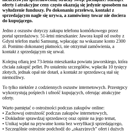
oferty i atrakcyjne ceny często okazują się jedynie sposobem na
wyłudzenie funduszy. Po dokonaniu przelewu, kontakt z
sprzedającym nagle się urywa, a zamówiony towar nie dociera
do kupującego.
Jedno z oszustw dotyczy zakupu telefonu komórkowego przez
portal sprzedażowy. 51-letni mieszkaniec Jawora kupił od osoby z
Gdyni telefon marki Samsung, wpłacając na wskazane konto 2300
zł. Pomimo dokonanej płatności, nie otrzymał zamówienia, a
kontakt z sprzedającym się urwał.
Kolejną ofiarą jest 73-letnia mieszkanka powiatu jaworskiego, która
chciała zakupić pellet. Po ustaleniu szczegółów, wpłaciła 10 tysięcy
złotych, jednak opał nie dotarł, a kontakt ze sprzedawcą stał się
niemożliwy.
To tylko niektóre z codziennych oszustw internetowych. Przestępcy
wykorzystują pośpiech i ufność kupujących, oferując atrakcyjne
oferty.
Warto pamiętać o ostrożności podczas zakupów online:
• Zachowuj ostrożność podczas zakupów internetowych,
• Dokładnie sprawdzaj sprzedawcę oraz opinie na jego temat,
• Unikaj wpłat na prywatne konta bez weryfikacji sprzedającego,
• Szczególnie ostrożnie podchodź do „okazyjnych” ofert i dużych