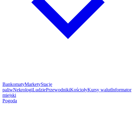
Bankomaty
Markety
Stacje
paliw
Nekrologi
Ludzie
Przewodniki
Kościoły
Kursy walut
Informator
miejski
Pogoda