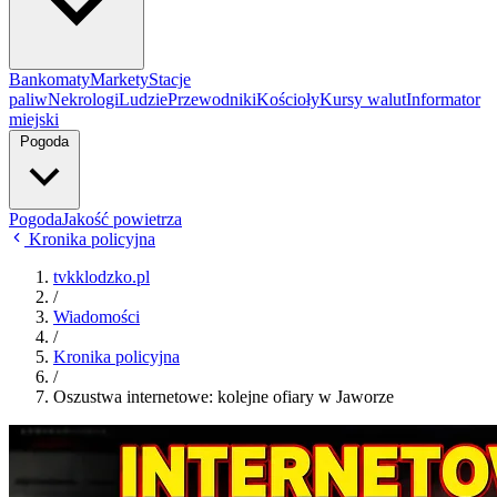
Bankomaty
Markety
Stacje
paliw
Nekrologi
Ludzie
Przewodniki
Kościoły
Kursy walut
Informator
miejski
Pogoda
Pogoda
Jakość powietrza
Kronika policyjna
tvkklodzko.pl
/
Wiadomości
/
Kronika policyjna
/
Oszustwa internetowe: kolejne ofiary w Jaworze