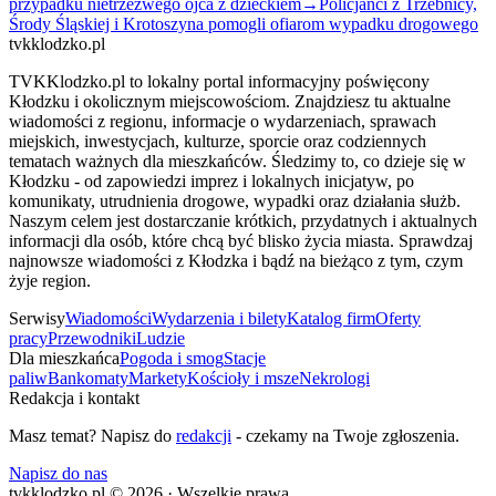
przypadku nietrzeźwego ojca z dzieckiem
→
Policjanci z Trzebnicy,
Środy Śląskiej i Krotoszyna pomogli ofiarom wypadku drogowego
tvkklodzko.pl
TVKKlodzko.pl to lokalny portal informacyjny poświęcony
Kłodzku i okolicznym miejscowościom. Znajdziesz tu aktualne
wiadomości z regionu, informacje o wydarzeniach, sprawach
miejskich, inwestycjach, kulturze, sporcie oraz codziennych
tematach ważnych dla mieszkańców. Śledzimy to, co dzieje się w
Kłodzku - od zapowiedzi imprez i lokalnych inicjatyw, po
komunikaty, utrudnienia drogowe, wypadki oraz działania służb.
Naszym celem jest dostarczanie krótkich, przydatnych i aktualnych
informacji dla osób, które chcą być blisko życia miasta. Sprawdzaj
najnowsze wiadomości z Kłodzka i bądź na bieżąco z tym, czym
żyje region.
Serwisy
Wiadomości
Wydarzenia i bilety
Katalog firm
Oferty
pracy
Przewodniki
Ludzie
Dla mieszkańca
Pogoda i smog
Stacje
paliw
Bankomaty
Markety
Kościoły i msze
Nekrologi
Redakcja i kontakt
Masz temat? Napisz do
redakcji
- czekamy na Twoje zgłoszenia.
Napisz do nas
tvkklodzko.pl © 2026 · Wszelkie prawa