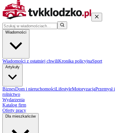
Wiadomości
Wiadomości z ostatniej chwili
Kronika policyjna
Sport
Artykuły
Biznes
Dom i nieruchomości
Lifestyle
Motoryzacja
Przemysł i
rolnictwo
Wydarzenia
Katalog firm
Oferty pracy
Dla mieszkańców