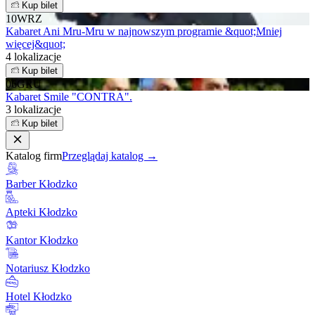
Kup bilet
10
WRZ
Kabaret Ani Mru-Mru w najnowszym programie &quot;Mniej
więcej&quot;
4 lokalizacje
Kup bilet
06
GRU
Kabaret Smile "CONTRA".
3 lokalizacje
Kup bilet
Katalog firm
Przeglądaj katalog →
Barber Kłodzko
Apteki Kłodzko
Kantor Kłodzko
Notariusz Kłodzko
Hotel Kłodzko