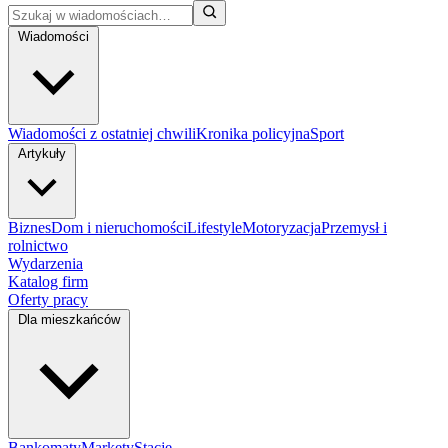
Wiadomości
Wiadomości z ostatniej chwili
Kronika policyjna
Sport
Artykuły
Biznes
Dom i nieruchomości
Lifestyle
Motoryzacja
Przemysł i
rolnictwo
Wydarzenia
Katalog firm
Oferty pracy
Dla mieszkańców
Bankomaty
Markety
Stacje