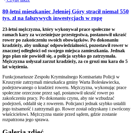
80-letni mieszkaniec Jeleniej Góry stracił niemal 550
tys. zł na fałszywych inwestycjach w ropę
23-letni mężczyzna, który wykonywał prace społeczne w
ramach kary za wcześniejsze przestępstwa, postanowił ukraść
rower po zakończeniu swoich obowiązków. Po dokonaniu
kradzieży, aby uniknąć odpowiedzialności, pozostawił rower w
znacznej odległości od swojego miejsca zamieszkania. Jednak
jego plan nie powiódł się, a policja szybko go zatrzymała.
Mężczyzna usłyszał zarzut kradzieży, za co grozi mu kara do 5
lat więzienia.
Funkcjonariusze Zespołu Kryminalnego Komisariatu Policji w
Kruszynie zatrzymali mieszkańca gminy Warta Bolesławiecka,
podejrzewanego o kradzież roweru. Mężczyzna, wykonując prace
społeczne orzeczone przez sąd, postanowił ukraść rower po
zakończeniu pracy. Po dokonaniu czynu, aby nie wzbudzać
podejrzeń, oddalił się z rowerem. Policjanci jednak szybko ustalili
jego tożsamość i zatrzymali go. Rower został odzyskany i zwrócony
właścicielowi. Mężczyzna stanie przed sądem, gdzie zostanie
rozpatrzona jego sprawa.
Galeria zdjęć