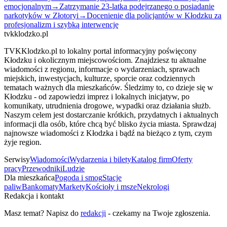
emocjonalnym
→
Zatrzymanie 23-latka podejrzanego o posiadanie
narkotyków w Złotoryi
→
Docenienie dla policjantów w Kłodzku za
profesjonalizm i szybką interwencję
tvkklodzko.pl
TVKKlodzko.pl to lokalny portal informacyjny poświęcony
Kłodzku i okolicznym miejscowościom. Znajdziesz tu aktualne
wiadomości z regionu, informacje o wydarzeniach, sprawach
miejskich, inwestycjach, kulturze, sporcie oraz codziennych
tematach ważnych dla mieszkańców. Śledzimy to, co dzieje się w
Kłodzku - od zapowiedzi imprez i lokalnych inicjatyw, po
komunikaty, utrudnienia drogowe, wypadki oraz działania służb.
Naszym celem jest dostarczanie krótkich, przydatnych i aktualnych
informacji dla osób, które chcą być blisko życia miasta. Sprawdzaj
najnowsze wiadomości z Kłodzka i bądź na bieżąco z tym, czym
żyje region.
Serwisy
Wiadomości
Wydarzenia i bilety
Katalog firm
Oferty
pracy
Przewodniki
Ludzie
Dla mieszkańca
Pogoda i smog
Stacje
paliw
Bankomaty
Markety
Kościoły i msze
Nekrologi
Redakcja i kontakt
Masz temat? Napisz do
redakcji
- czekamy na Twoje zgłoszenia.