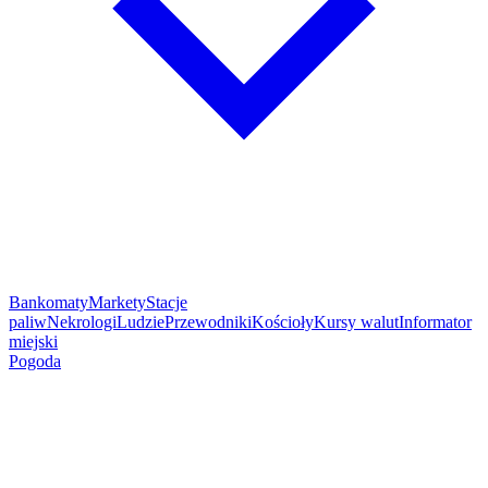
Bankomaty
Markety
Stacje
paliw
Nekrologi
Ludzie
Przewodniki
Kościoły
Kursy walut
Informator
miejski
Pogoda