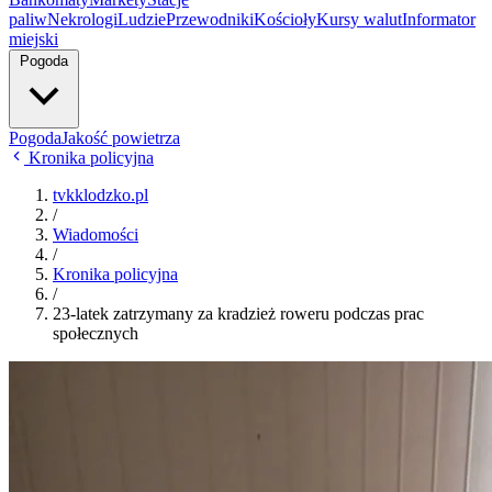
paliw
Nekrologi
Ludzie
Przewodniki
Kościoły
Kursy walut
Informator
miejski
Pogoda
Pogoda
Jakość powietrza
Kronika policyjna
tvkklodzko.pl
/
Wiadomości
/
Kronika policyjna
/
23-latek zatrzymany za kradzież roweru podczas prac
społecznych