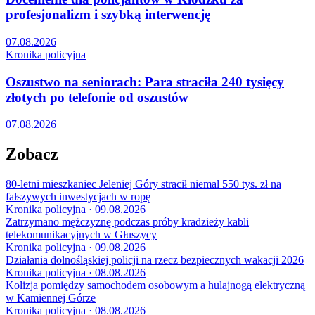
profesjonalizm i szybką interwencję
07.08.2026
Kronika policyjna
Oszustwo na seniorach: Para straciła 240 tysięcy
złotych po telefonie od oszustów
07.08.2026
Zobacz
80-letni mieszkaniec Jeleniej Góry stracił niemal 550 tys. zł na
fałszywych inwestycjach w ropę
Kronika policyjna · 09.08.2026
Zatrzymano mężczyznę podczas próby kradzieży kabli
telekomunikacyjnych w Głuszycy
Kronika policyjna · 09.08.2026
Działania dolnośląskiej policji na rzecz bezpiecznych wakacji 2026
Kronika policyjna · 08.08.2026
Kolizja pomiędzy samochodem osobowym a hulajnogą elektryczną
w Kamiennej Górze
Kronika policyjna · 08.08.2026