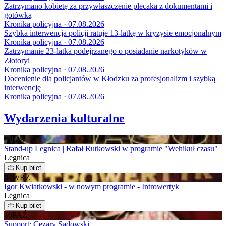
Zatrzymano kobietę za przywłaszczenie plecaka z dokumentami i
gotówką
Kronika policyjna · 07.08.2026
Szybka interwencja policji ratuje 13-latkę w kryzysie emocjonalnym
Kronika policyjna · 07.08.2026
Zatrzymanie 23-latka podejrzanego o posiadanie narkotyków w
Złotoryi
Kronika policyjna · 07.08.2026
Docenienie dla policjantów w Kłodzku za profesjonalizm i szybką
interwencję
Kronika policyjna · 07.08.2026
Wydarzenia kulturalne
20
LIS
Stand-up Legnica | Rafał Rutkowski w programie "Wehikuł czasu"
Legnica
Kup bilet
04
WRZ
Igor Kwiatkowski - w nowym programie - Introwertyk
Legnica
Kup bilet
10
PAŹ
Support: Cezary Sadowski