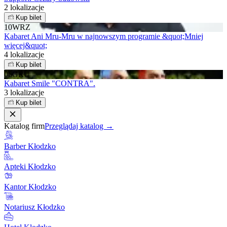
2 lokalizacje
Kup bilet
10
WRZ
Kabaret Ani Mru-Mru w najnowszym programie &quot;Mniej
więcej&quot;
4 lokalizacje
Kup bilet
06
GRU
Kabaret Smile "CONTRA".
3 lokalizacje
Kup bilet
Katalog firm
Przeglądaj katalog →
Barber Kłodzko
Apteki Kłodzko
Kantor Kłodzko
Notariusz Kłodzko