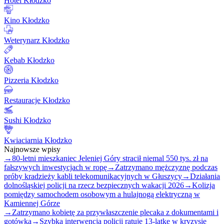
Hotel Kłodzko
Kino Kłodzko
Weterynarz Kłodzko
Kebab Kłodzko
Pizzeria Kłodzko
Restauracje Kłodzko
Sushi Kłodzko
Kwiaciarnia Kłodzko
Najnowsze wpisy
→
80-letni mieszkaniec Jeleniej Góry stracił niemal 550 tys. zł na
fałszywych inwestycjach w ropę
→
Zatrzymano mężczyznę podczas
próby kradzieży kabli telekomunikacyjnych w Głuszycy
→
Działania
dolnośląskiej policji na rzecz bezpiecznych wakacji 2026
→
Kolizja
pomiędzy samochodem osobowym a hulajnogą elektryczną w
Kamiennej Górze
→
Zatrzymano kobietę za przywłaszczenie plecaka z dokumentami i
gotówką
→
Szybka interwencja policji ratuje 13-latkę w kryzysie