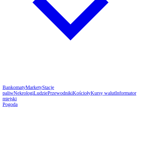
Bankomaty
Markety
Stacje
paliw
Nekrologi
Ludzie
Przewodniki
Kościoły
Kursy walut
Informator
miejski
Pogoda