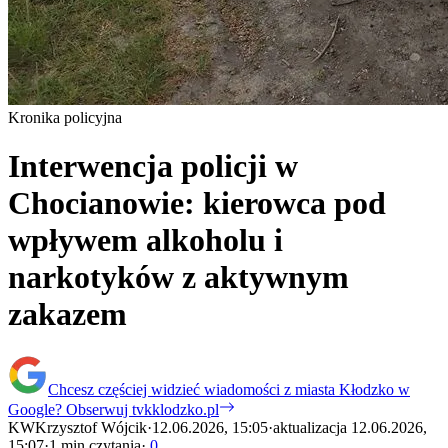
Kronika policyjna
Interwencja policji w
Chocianowie: kierowca pod
wpływem alkoholu i
narkotyków z aktywnym
zakazem
Chcesz częściej widzieć wiadomości z miasta Kłodzko w
Google?
Obserwuj tvkklodzko.pl
KW
Krzysztof Wójcik
·
12.06.2026, 15:05
·
aktualizacja 12.06.2026,
15:07
·
1 min czytania
·
0