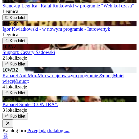
20
LIS
Stand-up Legnica | Rafał Rutkowski w programie "Wehikuł czasu"
Legnica
Kup bilet
04
WRZ
Igor Kwiatkowski - w nowym programie - Introwertyk
Legnica
Kup bilet
10
PAŹ
Support: Cezary Sadowski
2 lokalizacje
Kup bilet
10
WRZ
Kabaret Ani Mru-Mru w najnowszym programie &quot;Mniej
więcej&quot;
4 lokalizacje
Kup bilet
06
GRU
Kabaret Smile "CONTRA".
3 lokalizacje
Kup bilet
Katalog firm
Przeglądaj katalog →