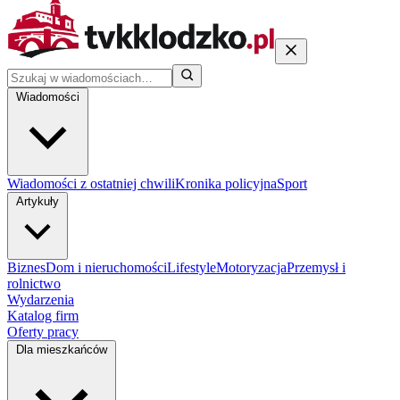
Wiadomości
Wiadomości z ostatniej chwili
Kronika policyjna
Sport
Artykuły
Biznes
Dom i nieruchomości
Lifestyle
Motoryzacja
Przemysł i
rolnictwo
Wydarzenia
Katalog firm
Oferty pracy
Dla mieszkańców