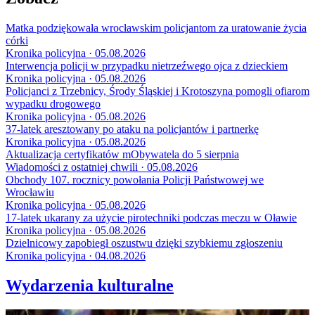
Matka podziękowała wrocławskim policjantom za uratowanie życia
córki
Kronika policyjna · 05.08.2026
Interwencja policji w przypadku nietrzeźwego ojca z dzieckiem
Kronika policyjna · 05.08.2026
Policjanci z Trzebnicy, Środy Śląskiej i Krotoszyna pomogli ofiarom
wypadku drogowego
Kronika policyjna · 05.08.2026
37-latek aresztowany po ataku na policjantów i partnerkę
Kronika policyjna · 05.08.2026
Aktualizacja certyfikatów mObywatela do 5 sierpnia
Wiadomości z ostatniej chwili · 05.08.2026
Obchody 107. rocznicy powołania Policji Państwowej we
Wrocławiu
Kronika policyjna · 05.08.2026
17-latek ukarany za użycie pirotechniki podczas meczu w Oławie
Kronika policyjna · 05.08.2026
Dzielnicowy zapobiegł oszustwu dzięki szybkiemu zgłoszeniu
Kronika policyjna · 04.08.2026
Wydarzenia kulturalne