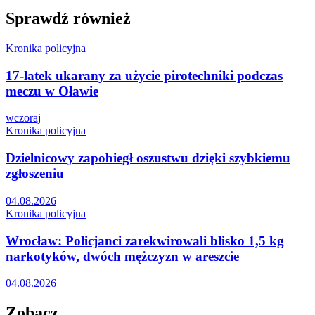
Sprawdź również
Kronika policyjna
17-latek ukarany za użycie pirotechniki podczas
meczu w Oławie
wczoraj
Kronika policyjna
Dzielnicowy zapobiegł oszustwu dzięki szybkiemu
zgłoszeniu
04.08.2026
Kronika policyjna
Wrocław: Policjanci zarekwirowali blisko 1,5 kg
narkotyków, dwóch mężczyzn w areszcie
04.08.2026
Zobacz