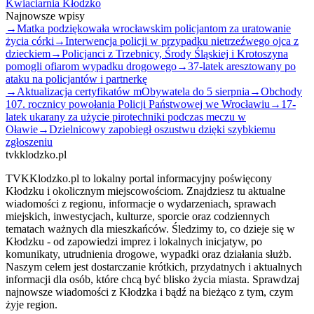
Kwiaciarnia Kłodzko
Najnowsze wpisy
→
Matka podziękowała wrocławskim policjantom za uratowanie
życia córki
→
Interwencja policji w przypadku nietrzeźwego ojca z
dzieckiem
→
Policjanci z Trzebnicy, Środy Śląskiej i Krotoszyna
pomogli ofiarom wypadku drogowego
→
37-latek aresztowany po
ataku na policjantów i partnerkę
→
Aktualizacja certyfikatów mObywatela do 5 sierpnia
→
Obchody
107. rocznicy powołania Policji Państwowej we Wrocławiu
→
17-
latek ukarany za użycie pirotechniki podczas meczu w
Oławie
→
Dzielnicowy zapobiegł oszustwu dzięki szybkiemu
zgłoszeniu
tvkklodzko.pl
TVKKlodzko.pl to lokalny portal informacyjny poświęcony
Kłodzku i okolicznym miejscowościom. Znajdziesz tu aktualne
wiadomości z regionu, informacje o wydarzeniach, sprawach
miejskich, inwestycjach, kulturze, sporcie oraz codziennych
tematach ważnych dla mieszkańców. Śledzimy to, co dzieje się w
Kłodzku - od zapowiedzi imprez i lokalnych inicjatyw, po
komunikaty, utrudnienia drogowe, wypadki oraz działania służb.
Naszym celem jest dostarczanie krótkich, przydatnych i aktualnych
informacji dla osób, które chcą być blisko życia miasta. Sprawdzaj
najnowsze wiadomości z Kłodzka i bądź na bieżąco z tym, czym
żyje region.