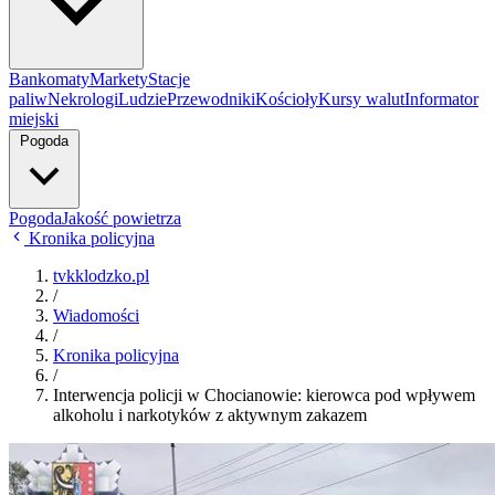
Bankomaty
Markety
Stacje
paliw
Nekrologi
Ludzie
Przewodniki
Kościoły
Kursy walut
Informator
miejski
Pogoda
Pogoda
Jakość powietrza
Kronika policyjna
tvkklodzko.pl
/
Wiadomości
/
Kronika policyjna
/
Interwencja policji w Chocianowie: kierowca pod wpływem
alkoholu i narkotyków z aktywnym zakazem