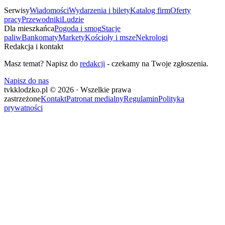
Serwisy
Wiadomości
Wydarzenia i bilety
Katalog firm
Oferty
pracy
Przewodniki
Ludzie
Dla mieszkańca
Pogoda i smog
Stacje
paliw
Bankomaty
Markety
Kościoły i msze
Nekrologi
Redakcja i kontakt
Masz temat? Napisz do
redakcji
- czekamy na Twoje zgłoszenia.
Napisz do nas
tvkklodzko.pl © 2026 · Wszelkie prawa
zastrzeżone
Kontakt
Patronat medialny
Regulamin
Polityka
prywatności