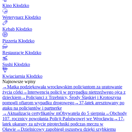
Kino Kłodzko
Weterynarz Kłodzko
Kebab Kłodzko
Pizzeria Kłodzko
Restauracje Kłodzko
Sushi Kłodzko
Kwiaciarnia Kłodzko
Najnowsze wpisy
→
Matka podziękowała wrocławskim policjantom za uratowanie
życia córki
→
Interwencja policji w przypadku nietrzeźwego ojca z
dzieckiem
→
Policjanci z Trzebnicy, Środy Śląskiej i Krotoszyna
pomogli ofiarom wypadku drogowego
→
37-latek aresztowany po
ataku na policjantów i partnerkę
→
Aktualizacja certyfikatów mObywatela do 5 sierpnia
→
Obchody
107. rocznicy powołania Policji Państwowej we Wrocławiu
→
17-
latek ukarany za użycie pirotechniki podczas meczu w
Oławie
→
Dzielnicowy zapobiegł oszustwu dzięki szybkiemu