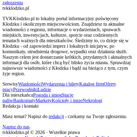
zgłoszeniu
tvkklodzko.pl
TVKKlodzko.pl to lokalny portal informacyjny poświęcony
Kłodzku i okolicznym miejscowościom. Znajdziesz tu aktualne
wiadomości z regionu, informacje o wydarzeniach, sprawach
miejskich, inwestycjach, kulturze, sporcie oraz codziennych
tematach ważnych dla mieszkańców. Śledzimy to, co dzieje się w
Kłodzku - od zapowiedzi imprez i lokalnych inicjatyw, po
komunikaty, utrudnienia drogowe, wypadki oraz działania służb.
Naszym celem jest dostarczanie krótkich, przydatnych i aktualnych
informacji dla osób, które chcą być blisko życia miasta. Sprawdzaj
najnowsze wiadomości z Kłodzka i bądź na bieżąco z tym, czym
żyje region.
Serwisy
Wiadomości
Wydarzenia i bilety
Katalog firm
Oferty
pracy
Przewodniki
Ludzie
Dla mieszkańca
Pogoda i smog
Stacje
paliw
Bankomaty
Markety
Kościoły i msze
Nekrologi
Redakcja i kontakt
Masz temat? Napisz do
redakcji
- czekamy na Twoje zgłoszenia.
Napisz do nas
tvkklodzko.pl © 2026 · Wszelkie prawa