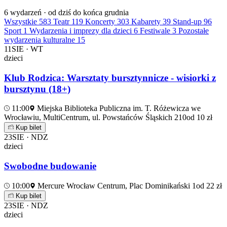
6
wydarzeń · od dziś do końca grudnia
Wszystkie
583
Teatr
119
Koncerty
303
Kabarety
39
Stand-up
96
Sport
1
Wydarzenia i imprezy dla dzieci
6
Festiwale
3
Pozostałe
wydarzenia kulturalne
15
11
SIE · WT
dzieci
Klub Rodzica: Warsztaty bursztynnicze - wisiorki z
bursztynu (18+)
11:00
Miejska Biblioteka Publiczna im. T. Różewicza we
Wrocławiu, MultiCentrum, ul. Powstańców Śląskich 210
od 10 zł
Kup bilet
23
SIE · NDZ
dzieci
Swobodne budowanie
10:00
Mercure Wrocław Centrum, Plac Dominikański 1
od 22 zł
Kup bilet
23
SIE · NDZ
dzieci