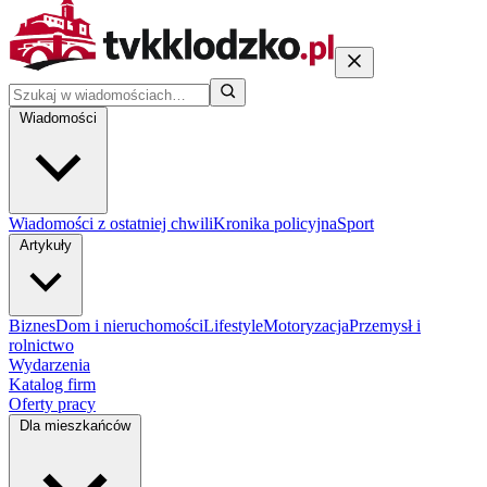
Wiadomości
Wiadomości z ostatniej chwili
Kronika policyjna
Sport
Artykuły
Biznes
Dom i nieruchomości
Lifestyle
Motoryzacja
Przemysł i
rolnictwo
Wydarzenia
Katalog firm
Oferty pracy
Dla mieszkańców