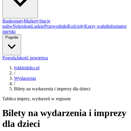
Bankomaty
Markety
Stacje
paliw
Nekrologi
Ludzie
Przewodniki
Kościoły
Kursy walut
Informator
miejski
Pogoda
Pogoda
Jakość powietrza
tvkklodzko.pl
/
Wydarzenia
/
Bilety na wydarzenia i imprezy dla dzieci
Tablica imprez, wydarzeń w regionie
Bilety na wydarzenia i imprezy
dla dzieci