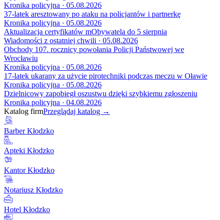
Kronika policyjna · 05.08.2026
37-latek aresztowany po ataku na policjantów i partnerkę
Kronika policyjna · 05.08.2026
Aktualizacja certyfikatów mObywatela do 5 sierpnia
Wiadomości z ostatniej chwili · 05.08.2026
Obchody 107. rocznicy powołania Policji Państwowej we
Wrocławiu
Kronika policyjna · 05.08.2026
17-latek ukarany za użycie pirotechniki podczas meczu w Oławie
Kronika policyjna · 05.08.2026
Dzielnicowy zapobiegł oszustwu dzięki szybkiemu zgłoszeniu
Kronika policyjna · 04.08.2026
Katalog firm
Przeglądaj katalog →
Barber Kłodzko
Apteki Kłodzko
Kantor Kłodzko
Notariusz Kłodzko
Hotel Kłodzko