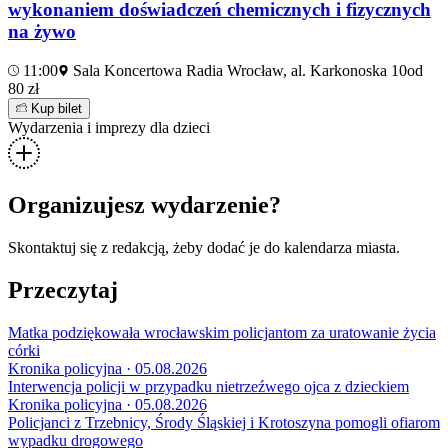
wykonaniem doświadczeń chemicznych i fizycznych
na żywo
11:00
Sala Koncertowa Radia Wrocław, al. Karkonoska 10
od
80 zł
Kup bilet
Wydarzenia i imprezy dla dzieci
Organizujesz wydarzenie?
Skontaktuj się z redakcją, żeby dodać je do kalendarza miasta.
Przeczytaj
Matka podziękowała wrocławskim policjantom za uratowanie życia
córki
Kronika policyjna · 05.08.2026
Interwencja policji w przypadku nietrzeźwego ojca z dzieckiem
Kronika policyjna · 05.08.2026
Policjanci z Trzebnicy, Środy Śląskiej i Krotoszyna pomogli ofiarom
wypadku drogowego