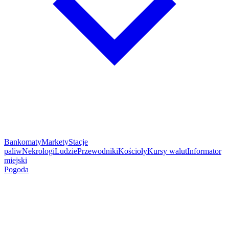
Bankomaty
Markety
Stacje
paliw
Nekrologi
Ludzie
Przewodniki
Kościoły
Kursy walut
Informator
miejski
Pogoda