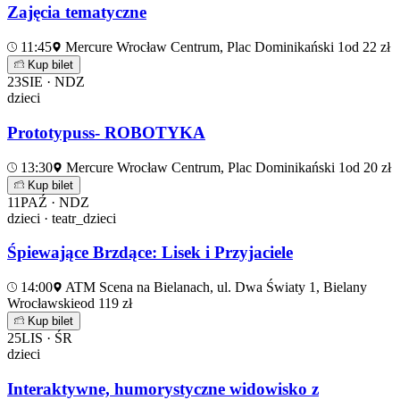
Zajęcia tematyczne
11:45
Mercure Wrocław Centrum, Plac Dominikański 1
od 22 zł
Kup bilet
23
SIE · NDZ
dzieci
Prototypuss- ROBOTYKA
13:30
Mercure Wrocław Centrum, Plac Dominikański 1
od 20 zł
Kup bilet
11
PAŹ · NDZ
dzieci · teatr_dzieci
Śpiewające Brzdące: Lisek i Przyjaciele
14:00
ATM Scena na Bielanach, ul. Dwa Światy 1, Bielany
Wrocławskie
od 119 zł
Kup bilet
25
LIS · ŚR
dzieci
Interaktywne, humorystyczne widowisko z