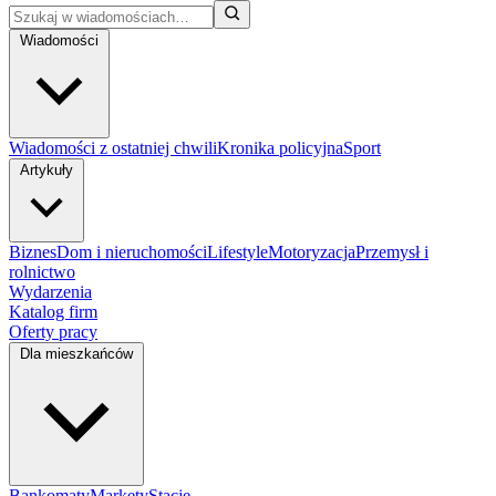
Wiadomości
Wiadomości z ostatniej chwili
Kronika policyjna
Sport
Artykuły
Biznes
Dom i nieruchomości
Lifestyle
Motoryzacja
Przemysł i
rolnictwo
Wydarzenia
Katalog firm
Oferty pracy
Dla mieszkańców
Bankomaty
Markety
Stacje