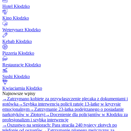
Hotel Kłodzko
Kino Kłodzko
Weterynarz Kłodzko
Kebab Kłodzko
Pizzeria Kłodzko
Restauracje Kłodzko
Sushi Kłodzko
Kwiaciarnia Kłodzko
Najnowsze wpisy
→
Zatrzymano kobietę za przywłaszczenie plecaka z dokumentami i
gotówką
→
Szybka interwencja policji ratuje 13-latkę w kryzysie
emocjonalnym
→
Zatrzymanie 23-latka podejrzanego o posiadanie
narkotyków w Złotoryi
→
Docenienie dla policjantów w Kłodzku za
profesjonalizm i szybką interwencję
→
Oszustwo na seniorach: Para straciła 240 tysięcy złotych po
telefonie od oszustów
→
Zatrzymanie pijanego mężczyzny za