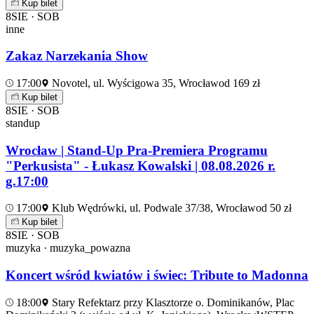
Kup bilet
8
SIE · SOB
inne
Zakaz Narzekania Show
17:00
Novotel, ul. Wyścigowa 35, Wrocław
od 169 zł
Kup bilet
8
SIE · SOB
standup
Wrocław | Stand-Up Pra-Premiera Programu
"Perkusista" - Łukasz Kowalski | 08.08.2026 r.
g.17:00
17:00
Klub Wędrówki, ul. Podwale 37/38, Wrocław
od 50 zł
Kup bilet
8
SIE · SOB
muzyka · muzyka_powazna
Koncert wśród kwiatów i świec: Tribute to Madonna
18:00
Stary Refektarz przy Klasztorze o. Dominikanów, Plac