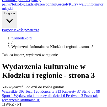
paliw
Nekrologi
Ludzie
Przewodniki
Kościoły
Kursy walut
Informator
miejski
Pogoda
Pogoda
Jakość powietrza
tvkklodzko.pl
/
Wydarzenia kulturalne w Kłodzku i regionie - strona 3
Tablica imprez, wydarzeń w regionie
Wydarzenia kulturalne w
Kłodzku i regionie - strona 3
596
wydarzeń · od dziś do końca grudnia
Wszystkie
596
Teatr
120
Koncerty
313
Kabarety
37
Stand-up
99
Sport
1
Wydarzenia i imprezy dla dzieci
6
Festiwale
3
Pozostałe
wydarzenia kulturalne
16
11
WRZ · PT