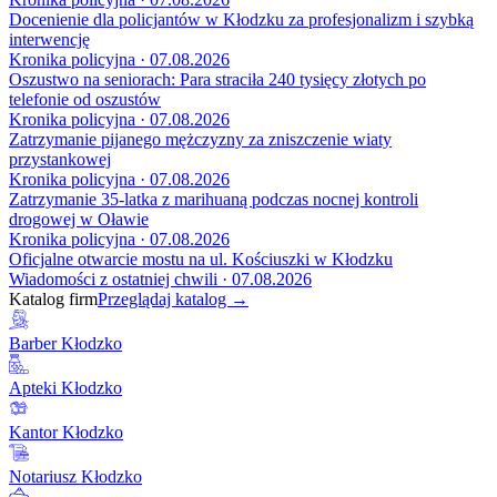
Docenienie dla policjantów w Kłodzku za profesjonalizm i szybką
interwencję
Kronika policyjna · 07.08.2026
Oszustwo na seniorach: Para straciła 240 tysięcy złotych po
telefonie od oszustów
Kronika policyjna · 07.08.2026
Zatrzymanie pijanego mężczyzny za zniszczenie wiaty
przystankowej
Kronika policyjna · 07.08.2026
Zatrzymanie 35-latka z marihuaną podczas nocnej kontroli
drogowej w Oławie
Kronika policyjna · 07.08.2026
Oficjalne otwarcie mostu na ul. Kościuszki w Kłodzku
Wiadomości z ostatniej chwili · 07.08.2026
Katalog firm
Przeglądaj katalog →
Barber Kłodzko
Apteki Kłodzko
Kantor Kłodzko
Notariusz Kłodzko