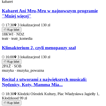
kabaret
Kabaret Ani Mru-Mru w najnowszym programie
"Mniej więcej"
17:30
3 lokalizacje
od 130 zł
Kup bilet
18
KWI · NDZ
teatr · teatr_komedia
Klimakterium 2, czyli menopauzy szał
16:00
3 lokalizacje
od 130 zł
Kup bilet
2
PAŹ · SOB
muzyka · muzyka_powazna
Recital z utworami z największych musicali:
Nędznicy, Koty, Mamma Mia...
18:30
Kłodzki Ośrodek Kultury, Plac Władysława Jagiełły 1,
Kłodzko
od 99 zł
Kup bilet