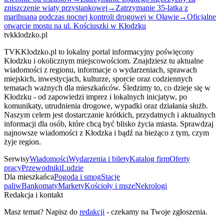
zniszczenie wiaty przystankowej
→
Zatrzymanie 35-latka z
marihuaną podczas nocnej kontroli drogowej w Oławie
→
Oficjalne
otwarcie mostu na ul. Kościuszki w Kłodzku
tvkklodzko.pl
TVKKlodzko.pl to lokalny portal informacyjny poświęcony
Kłodzku i okolicznym miejscowościom. Znajdziesz tu aktualne
wiadomości z regionu, informacje o wydarzeniach, sprawach
miejskich, inwestycjach, kulturze, sporcie oraz codziennych
tematach ważnych dla mieszkańców. Śledzimy to, co dzieje się w
Kłodzku - od zapowiedzi imprez i lokalnych inicjatyw, po
komunikaty, utrudnienia drogowe, wypadki oraz działania służb.
Naszym celem jest dostarczanie krótkich, przydatnych i aktualnych
informacji dla osób, które chcą być blisko życia miasta. Sprawdzaj
najnowsze wiadomości z Kłodzka i bądź na bieżąco z tym, czym
żyje region.
Serwisy
Wiadomości
Wydarzenia i bilety
Katalog firm
Oferty
pracy
Przewodniki
Ludzie
Dla mieszkańca
Pogoda i smog
Stacje
paliw
Bankomaty
Markety
Kościoły i msze
Nekrologi
Redakcja i kontakt
Masz temat? Napisz do
redakcji
- czekamy na Twoje zgłoszenia.