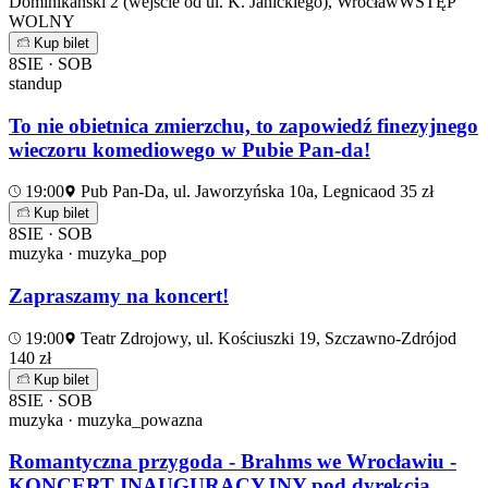
Dominikański 2 (wejście od ul. K. Janickiego), Wrocław
WSTĘP
WOLNY
Kup bilet
8
SIE · SOB
standup
To nie obietnica zmierzchu, to zapowiedź finezyjnego
wieczoru komediowego w Pubie Pan-da!
19:00
Pub Pan-Da, ul. Jaworzyńska 10a, Legnica
od 35 zł
Kup bilet
8
SIE · SOB
muzyka · muzyka_pop
Zapraszamy na koncert!
19:00
Teatr Zdrojowy, ul. Kościuszki 19, Szczawno-Zdrój
od
140 zł
Kup bilet
8
SIE · SOB
muzyka · muzyka_powazna
Romantyczna przygoda - Brahms we Wrocławiu -
KONCERT INAUGURACYJNY pod dyrekcją