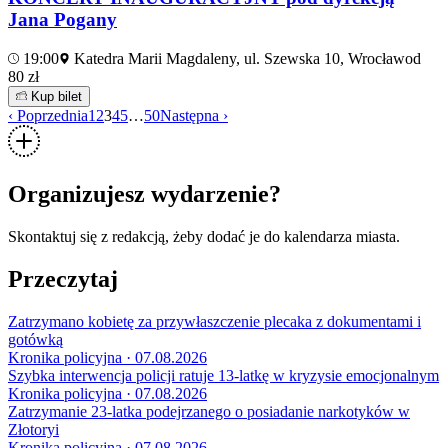
Jana Pogany
19:00
Katedra Marii Magdaleny, ul. Szewska 10, Wrocław
od
80 zł
Kup bilet
‹ Poprzednia
1
2
3
4
5
…
50
Następna ›
Organizujesz wydarzenie?
Skontaktuj się z redakcją, żeby dodać je do kalendarza miasta.
Przeczytaj
Zatrzymano kobietę za przywłaszczenie plecaka z dokumentami i
gotówką
Kronika policyjna · 07.08.2026
Szybka interwencja policji ratuje 13-latkę w kryzysie emocjonalnym
Kronika policyjna · 07.08.2026
Zatrzymanie 23-latka podejrzanego o posiadanie narkotyków w
Złotoryi
Kronika policyjna · 07.08.2026