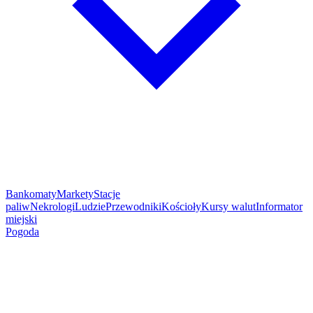
Bankomaty
Markety
Stacje
paliw
Nekrologi
Ludzie
Przewodniki
Kościoły
Kursy walut
Informator
miejski
Pogoda