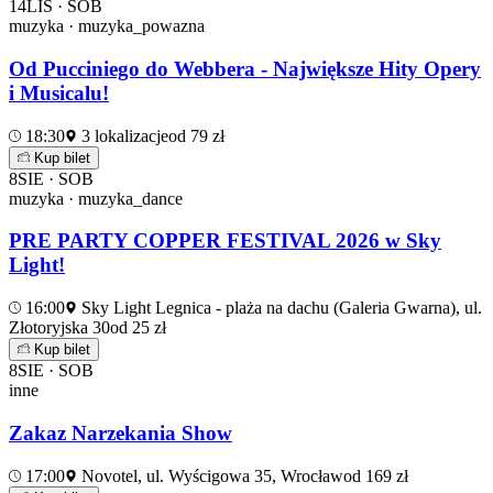
14
LIS · SOB
muzyka · muzyka_powazna
Od Pucciniego do Webbera - Największe Hity Opery
i Musicalu!
18:30
3 lokalizacje
od 79 zł
Kup bilet
8
SIE · SOB
muzyka · muzyka_dance
PRE PARTY COPPER FESTIVAL 2026 w Sky
Light!
16:00
Sky Light Legnica - plaża na dachu (Galeria Gwarna), ul.
Złotoryjska 30
od 25 zł
Kup bilet
8
SIE · SOB
inne
Zakaz Narzekania Show
17:00
Novotel, ul. Wyścigowa 35, Wrocław
od 169 zł