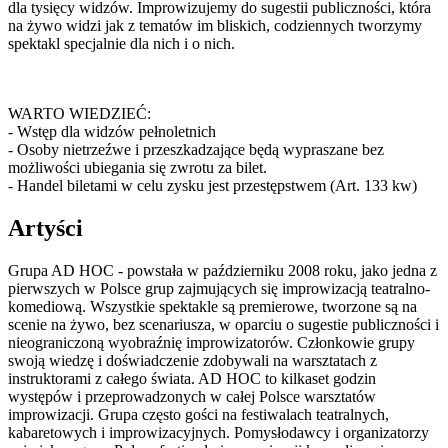
dla tysięcy widzów. Improwizujemy do sugestii publiczności, która
na żywo widzi jak z tematów im bliskich, codziennych tworzymy
spektakl specjalnie dla nich i o nich.
WARTO WIEDZIEĆ:
- Wstęp dla widzów pełnoletnich
- Osoby nietrzeźwe i przeszkadzające będą wypraszane bez
możliwości ubiegania się zwrotu za bilet.
- Handel biletami w celu zysku jest przestępstwem (Art. 133 kw)
Artyści
Grupa AD HOC - powstała w październiku 2008 roku, jako jedna z
pierwszych w Polsce grup zajmujących się improwizacją teatralno-
komediową. Wszystkie spektakle są premierowe, tworzone są na
scenie na żywo, bez scenariusza, w oparciu o sugestie publiczności i
nieograniczoną wyobraźnię improwizatorów. Członkowie grupy
swoją wiedzę i doświadczenie zdobywali na warsztatach z
instruktorami z całego świata. AD HOC to kilkaset godzin
występów i przeprowadzonych w całej Polsce warsztatów
improwizacji. Grupa często gości na festiwalach teatralnych,
kabaretowych i improwizacyjnych. Pomysłodawcy i organizatorzy