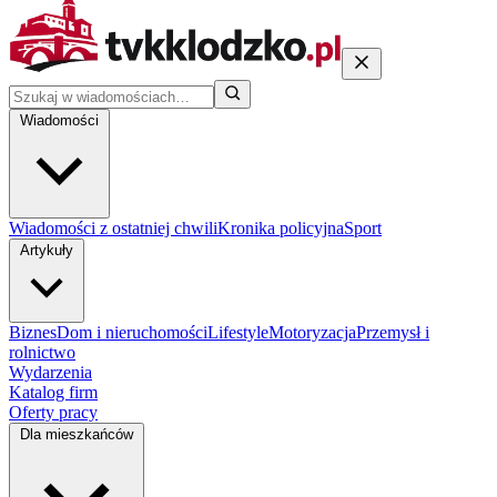
Wiadomości
Wiadomości z ostatniej chwili
Kronika policyjna
Sport
Artykuły
Biznes
Dom i nieruchomości
Lifestyle
Motoryzacja
Przemysł i
rolnictwo
Wydarzenia
Katalog firm
Oferty pracy
Dla mieszkańców