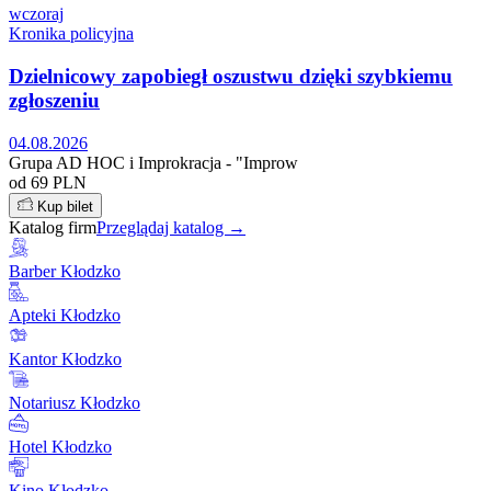
wczoraj
Kronika policyjna
Dzielnicowy zapobiegł oszustwu dzięki szybkiemu
zgłoszeniu
04.08.2026
Grupa AD HOC i Improkracja - "Improw
od 69 PLN
Kup bilet
Katalog firm
Przeglądaj katalog →
Barber Kłodzko
Apteki Kłodzko
Kantor Kłodzko
Notariusz Kłodzko
Hotel Kłodzko
Kino Kłodzko