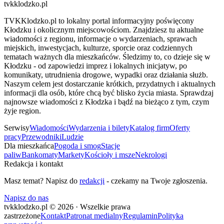
tvkklodzko.pl
TVKKlodzko.pl to lokalny portal informacyjny poświęcony
Kłodzku i okolicznym miejscowościom. Znajdziesz tu aktualne
wiadomości z regionu, informacje o wydarzeniach, sprawach
miejskich, inwestycjach, kulturze, sporcie oraz codziennych
tematach ważnych dla mieszkańców. Śledzimy to, co dzieje się w
Kłodzku - od zapowiedzi imprez i lokalnych inicjatyw, po
komunikaty, utrudnienia drogowe, wypadki oraz działania służb.
Naszym celem jest dostarczanie krótkich, przydatnych i aktualnych
informacji dla osób, które chcą być blisko życia miasta. Sprawdzaj
najnowsze wiadomości z Kłodzka i bądź na bieżąco z tym, czym
żyje region.
Serwisy
Wiadomości
Wydarzenia i bilety
Katalog firm
Oferty
pracy
Przewodniki
Ludzie
Dla mieszkańca
Pogoda i smog
Stacje
paliw
Bankomaty
Markety
Kościoły i msze
Nekrologi
Redakcja i kontakt
Masz temat? Napisz do
redakcji
- czekamy na Twoje zgłoszenia.
Napisz do nas
tvkklodzko.pl © 2026 · Wszelkie prawa
zastrzeżone
Kontakt
Patronat medialny
Regulamin
Polityka