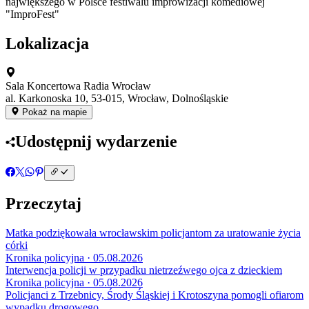
największego w Polsce festiwalu improwizacji komediowej
"ImproFest"
Lokalizacja
Sala Koncertowa Radia Wrocław
al. Karkonoska 10, 53-015, Wrocław, Dolnośląskie
Pokaż na mapie
Udostępnij wydarzenie
Przeczytaj
Matka podziękowała wrocławskim policjantom za uratowanie życia
córki
Kronika policyjna · 05.08.2026
Interwencja policji w przypadku nietrzeźwego ojca z dzieckiem
Kronika policyjna · 05.08.2026
Policjanci z Trzebnicy, Środy Śląskiej i Krotoszyna pomogli ofiarom
wypadku drogowego