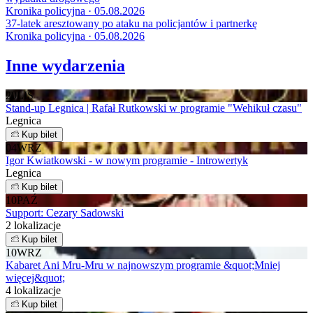
Kronika policyjna · 05.08.2026
37-latek aresztowany po ataku na policjantów i partnerkę
Kronika policyjna · 05.08.2026
Inne wydarzenia
20
LIS
Stand-up Legnica | Rafał Rutkowski w programie "Wehikuł czasu"
Legnica
Kup bilet
04
WRZ
Igor Kwiatkowski - w nowym programie - Introwertyk
Legnica
Kup bilet
10
PAŹ
Support: Cezary Sadowski
2 lokalizacje
Kup bilet
10
WRZ
Kabaret Ani Mru-Mru w najnowszym programie &quot;Mniej
więcej&quot;
4 lokalizacje
Kup bilet