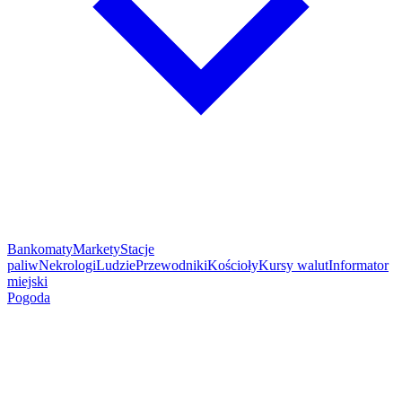
Bankomaty
Markety
Stacje
paliw
Nekrologi
Ludzie
Przewodniki
Kościoły
Kursy walut
Informator
miejski
Pogoda