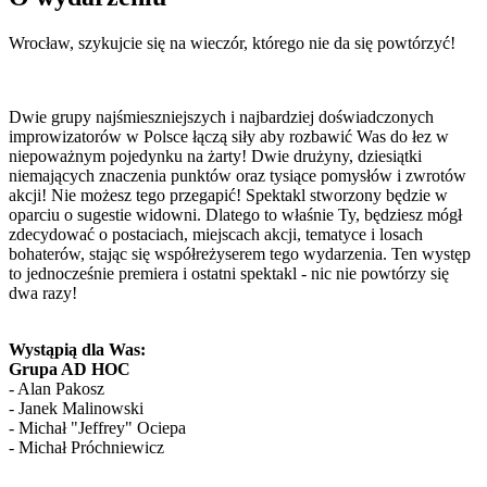
Wrocław, szykujcie się na wieczór, którego nie da się powtórzyć!
Dwie grupy najśmieszniejszych i najbardziej doświadczonych
improwizatorów w Polsce łączą siły aby rozbawić Was do łez w
niepoważnym pojedynku na żarty! Dwie drużyny, dziesiątki
niemających znaczenia punktów oraz tysiące pomysłów i zwrotów
akcji! Nie możesz tego przegapić! Spektakl stworzony będzie w
oparciu o sugestie widowni. Dlatego to właśnie Ty, będziesz mógł
zdecydować o postaciach, miejscach akcji, tematyce i losach
bohaterów, stając się współreżyserem tego wydarzenia. Ten występ
to jednocześnie premiera i ostatni spektakl - nic nie powtórzy się
dwa razy!
Wystąpią dla Was:
Grupa AD HOC
- Alan Pakosz
- Janek Malinowski
- Michał "Jeffrey" Ociepa
- Michał Próchniewicz