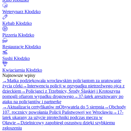
Weterynarz Kłodzko
Kebab Kłodzko
Pizzeria Kłodzko
Restauracje Kłodzko
Sushi Kłodzko
Kwiaciarnia Kłodzko
Najnowsze wpisy
→
Matka podziękowała wrocławskim policjantom za uratowanie
życia córki
→
Interwencja policji w przypadku nietrzeźwego ojca z
dzieckiem
→
Policjanci z Trzebnicy, Środy Śląskiej i Krotoszyna
pomogli ofiarom wypadku drogowego
→
37-latek aresztowany po
ataku na policjantów i partnerkę
→
Aktualizacja certyfikatów mObywatela do 5 sierpnia
→
Obchody
107. rocznicy powołania Policji Państwowej we Wrocławiu
→
17-
latek ukarany za użycie pirotechniki podczas meczu w
Oławie
→
Dzielnicowy zapobiegł oszustwu dzięki szybkiemu
zgłoszeniu