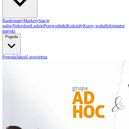
Bankomaty
Markety
Stacje
paliw
Nekrologi
Ludzie
Przewodniki
Kościoły
Kursy walut
Informator
miejski
Pogoda
Pogoda
Jakość powietrza