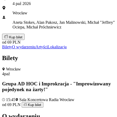
4 paź 2026
Wrocław
Aneta Stokes, Alan Pakosz, Jan Malinowski, Michał "Jeffrey"
Ociepa, Michał Próchniewicz
Kup bilet
od 69 PLN
Bilety
O wydarzeniu
Artyści
Lokalizacja
Bilety
Wrocław
4
paź
Grupa AD HOC i Improkracja - "Improwizowany
pojedynek na żarty!"
15:45
Sala Koncertowa Radia Wrocław
od 69 PLN
Kup bilet
O wydarzeniu