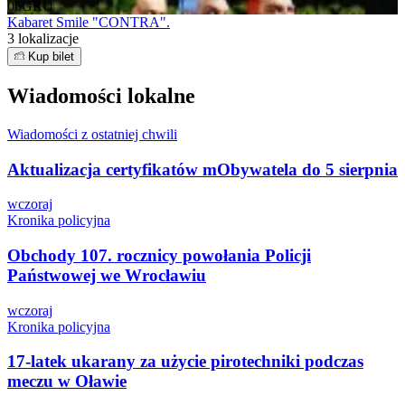
06
GRU
Kabaret Smile "CONTRA".
3 lokalizacje
Kup bilet
Wiadomości lokalne
Wiadomości z ostatniej chwili
Aktualizacja certyfikatów mObywatela do 5 sierpnia
wczoraj
Kronika policyjna
Obchody 107. rocznicy powołania Policji
Państwowej we Wrocławiu
wczoraj
Kronika policyjna
17-latek ukarany za użycie pirotechniki podczas
meczu w Oławie