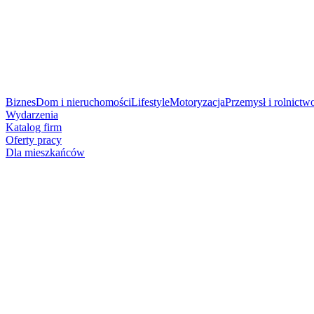
Biznes
Dom i nieruchomości
Lifestyle
Motoryzacja
Przemysł i rolnictw
Wydarzenia
Katalog firm
Oferty pracy
Dla mieszkańców