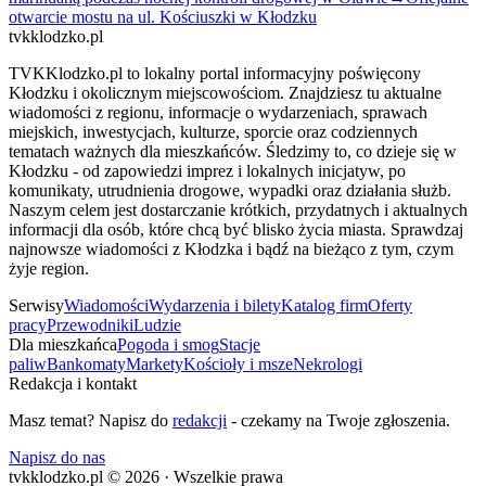
otwarcie mostu na ul. Kościuszki w Kłodzku
tvkklodzko.pl
TVKKlodzko.pl to lokalny portal informacyjny poświęcony
Kłodzku i okolicznym miejscowościom. Znajdziesz tu aktualne
wiadomości z regionu, informacje o wydarzeniach, sprawach
miejskich, inwestycjach, kulturze, sporcie oraz codziennych
tematach ważnych dla mieszkańców. Śledzimy to, co dzieje się w
Kłodzku - od zapowiedzi imprez i lokalnych inicjatyw, po
komunikaty, utrudnienia drogowe, wypadki oraz działania służb.
Naszym celem jest dostarczanie krótkich, przydatnych i aktualnych
informacji dla osób, które chcą być blisko życia miasta. Sprawdzaj
najnowsze wiadomości z Kłodzka i bądź na bieżąco z tym, czym
żyje region.
Serwisy
Wiadomości
Wydarzenia i bilety
Katalog firm
Oferty
pracy
Przewodniki
Ludzie
Dla mieszkańca
Pogoda i smog
Stacje
paliw
Bankomaty
Markety
Kościoły i msze
Nekrologi
Redakcja i kontakt
Masz temat? Napisz do
redakcji
- czekamy na Twoje zgłoszenia.
Napisz do nas
tvkklodzko.pl © 2026 · Wszelkie prawa