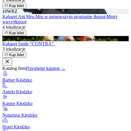
Kup bilet
10
WRZ
Kabaret Ani Mru-Mru w najnowszym programie &quot;Mniej
więcej&quot;
4 lokalizacje
Kup bilet
06
GRU
Kabaret Smile "CONTRA".
3 lokalizacje
Kup bilet
Katalog firm
Przeglądaj katalog →
Barber Kłodzko
Apteki Kłodzko
Kantor Kłodzko
Notariusz Kłodzko
Hotel Kłodzko