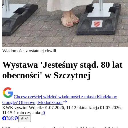
Wiadomości z ostatniej chwili
Wystawa 'Jesteśmy stąd. 80 lat
obecności' w Szczytnej
Chcesz częściej widzieć wiadomości z miasta Kłodzko w
Google?
Obserwuj tvkklodzko.pl
KW
Krzysztof Wójcik
·
01.07.2026, 11:12
·
aktualizacja 01.07.2026,
11:15
·
1 min czytania
·
0