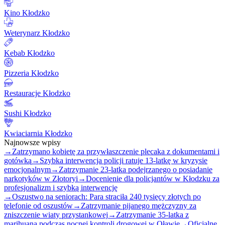
Kino Kłodzko
Weterynarz Kłodzko
Kebab Kłodzko
Pizzeria Kłodzko
Restauracje Kłodzko
Sushi Kłodzko
Kwiaciarnia Kłodzko
Najnowsze wpisy
→
Zatrzymano kobietę za przywłaszczenie plecaka z dokumentami i
gotówką
→
Szybka interwencja policji ratuje 13-latkę w kryzysie
emocjonalnym
→
Zatrzymanie 23-latka podejrzanego o posiadanie
narkotyków w Złotoryi
→
Docenienie dla policjantów w Kłodzku za
profesjonalizm i szybką interwencję
→
Oszustwo na seniorach: Para straciła 240 tysięcy złotych po
telefonie od oszustów
→
Zatrzymanie pijanego mężczyzny za
zniszczenie wiaty przystankowej
→
Zatrzymanie 35-latka z
marihuaną podczas nocnej kontroli drogowej w Oławie
→
Oficjalne