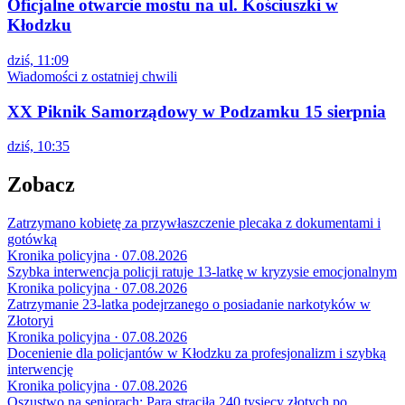
Oficjalne otwarcie mostu na ul. Kościuszki w
Kłodzku
dziś, 11:09
Wiadomości z ostatniej chwili
XX Piknik Samorządowy w Podzamku 15 sierpnia
dziś, 10:35
Zobacz
Zatrzymano kobietę za przywłaszczenie plecaka z dokumentami i
gotówką
Kronika policyjna · 07.08.2026
Szybka interwencja policji ratuje 13-latkę w kryzysie emocjonalnym
Kronika policyjna · 07.08.2026
Zatrzymanie 23-latka podejrzanego o posiadanie narkotyków w
Złotoryi
Kronika policyjna · 07.08.2026
Docenienie dla policjantów w Kłodzku za profesjonalizm i szybką
interwencję
Kronika policyjna · 07.08.2026
Oszustwo na seniorach: Para straciła 240 tysięcy złotych po