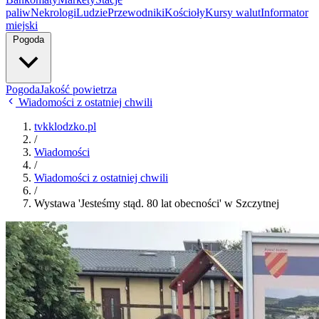
paliw
Nekrologi
Ludzie
Przewodniki
Kościoły
Kursy walut
Informator
miejski
Pogoda
Pogoda
Jakość powietrza
Wiadomości z ostatniej chwili
tvkklodzko.pl
/
Wiadomości
/
Wiadomości z ostatniej chwili
/
Wystawa 'Jesteśmy stąd. 80 lat obecności' w Szczytnej