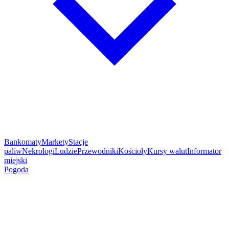
Bankomaty
Markety
Stacje
paliw
Nekrologi
Ludzie
Przewodniki
Kościoły
Kursy walut
Informator
miejski
Pogoda