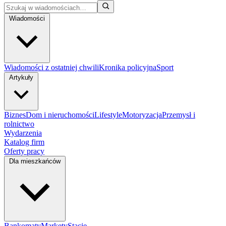
Wiadomości
Wiadomości z ostatniej chwili
Kronika policyjna
Sport
Artykuły
Biznes
Dom i nieruchomości
Lifestyle
Motoryzacja
Przemysł i
rolnictwo
Wydarzenia
Katalog firm
Oferty pracy
Dla mieszkańców
Bankomaty
Markety
Stacje