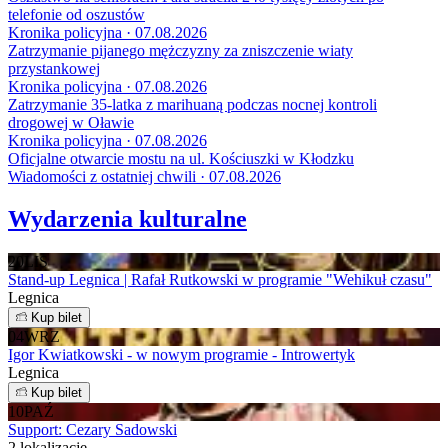
telefonie od oszustów
Kronika policyjna · 07.08.2026
Zatrzymanie pijanego mężczyzny za zniszczenie wiaty
przystankowej
Kronika policyjna · 07.08.2026
Zatrzymanie 35-latka z marihuaną podczas nocnej kontroli
drogowej w Oławie
Kronika policyjna · 07.08.2026
Oficjalne otwarcie mostu na ul. Kościuszki w Kłodzku
Wiadomości z ostatniej chwili · 07.08.2026
Wydarzenia kulturalne
20
LIS
Stand-up Legnica | Rafał Rutkowski w programie "Wehikuł czasu"
Legnica
Kup bilet
04
WRZ
Igor Kwiatkowski - w nowym programie - Introwertyk
Legnica
Kup bilet
10
PAŹ
Support: Cezary Sadowski
2 lokalizacje