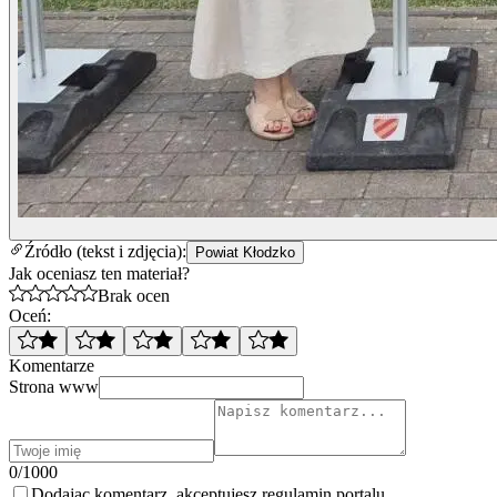
Źródło (tekst i zdjęcia):
Powiat Kłodzko
Jak oceniasz ten materiał?
Brak ocen
Oceń:
Komentarze
Strona www
0/1000
Dodając komentarz, akceptujesz regulamin portalu.