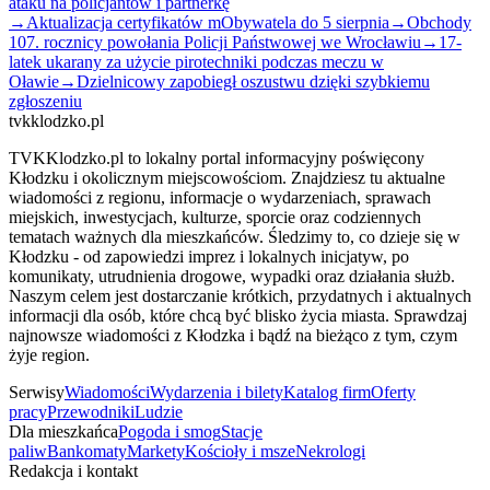
ataku na policjantów i partnerkę
→
Aktualizacja certyfikatów mObywatela do 5 sierpnia
→
Obchody
107. rocznicy powołania Policji Państwowej we Wrocławiu
→
17-
latek ukarany za użycie pirotechniki podczas meczu w
Oławie
→
Dzielnicowy zapobiegł oszustwu dzięki szybkiemu
zgłoszeniu
tvkklodzko.pl
TVKKlodzko.pl to lokalny portal informacyjny poświęcony
Kłodzku i okolicznym miejscowościom. Znajdziesz tu aktualne
wiadomości z regionu, informacje o wydarzeniach, sprawach
miejskich, inwestycjach, kulturze, sporcie oraz codziennych
tematach ważnych dla mieszkańców. Śledzimy to, co dzieje się w
Kłodzku - od zapowiedzi imprez i lokalnych inicjatyw, po
komunikaty, utrudnienia drogowe, wypadki oraz działania służb.
Naszym celem jest dostarczanie krótkich, przydatnych i aktualnych
informacji dla osób, które chcą być blisko życia miasta. Sprawdzaj
najnowsze wiadomości z Kłodzka i bądź na bieżąco z tym, czym
żyje region.
Serwisy
Wiadomości
Wydarzenia i bilety
Katalog firm
Oferty
pracy
Przewodniki
Ludzie
Dla mieszkańca
Pogoda i smog
Stacje
paliw
Bankomaty
Markety
Kościoły i msze
Nekrologi
Redakcja i kontakt