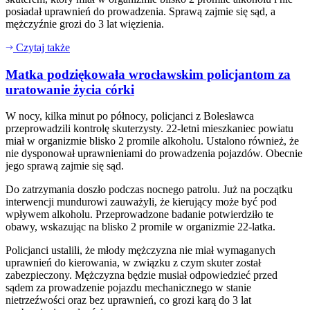
posiadał uprawnień do prowadzenia. Sprawą zajmie się sąd, a
mężczyźnie grozi do 3 lat więzienia.
Czytaj także
Matka podziękowała wrocławskim policjantom za
uratowanie życia córki
W nocy, kilka minut po północy, policjanci z Bolesławca
przeprowadzili kontrolę skuterzysty. 22-letni mieszkaniec powiatu
miał w organizmie blisko 2 promile alkoholu. Ustalono również, że
nie dysponował uprawnieniami do prowadzenia pojazdów. Obecnie
jego sprawą zajmie się sąd.
Do zatrzymania doszło podczas nocnego patrolu. Już na początku
interwencji mundurowi zauważyli, że kierujący może być pod
wpływem alkoholu. Przeprowadzone badanie potwierdziło te
obawy, wskazując na blisko 2 promile w organizmie 22-latka.
Policjanci ustalili, że młody mężczyzna nie miał wymaganych
uprawnień do kierowania, w związku z czym skuter został
zabezpieczony. Mężczyzna będzie musiał odpowiedzieć przed
sądem za prowadzenie pojazdu mechanicznego w stanie
nietrzeźwości oraz bez uprawnień, co grozi karą do 3 lat