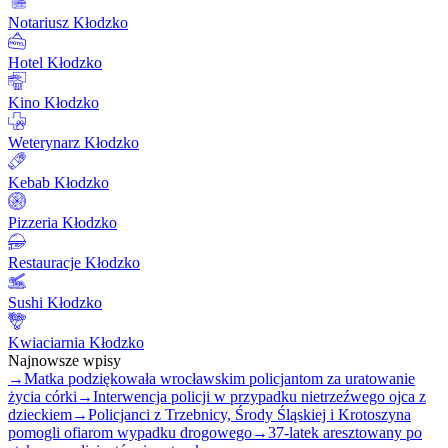
Notariusz Kłodzko
Hotel Kłodzko
Kino Kłodzko
Weterynarz Kłodzko
Kebab Kłodzko
Pizzeria Kłodzko
Restauracje Kłodzko
Sushi Kłodzko
Kwiaciarnia Kłodzko
Najnowsze wpisy
→
Matka podziękowała wrocławskim policjantom za uratowanie
życia córki
→
Interwencja policji w przypadku nietrzeźwego ojca z
dzieckiem
→
Policjanci z Trzebnicy, Środy Śląskiej i Krotoszyna
pomogli ofiarom wypadku drogowego
→
37-latek aresztowany po