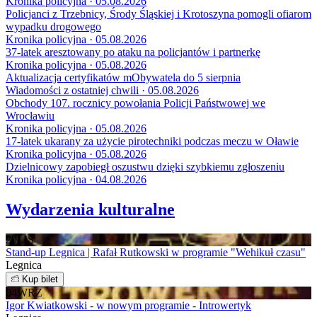
Kronika policyjna · 05.08.2026
Policjanci z Trzebnicy, Środy Śląskiej i Krotoszyna pomogli ofiarom
wypadku drogowego
Kronika policyjna · 05.08.2026
37-latek aresztowany po ataku na policjantów i partnerkę
Kronika policyjna · 05.08.2026
Aktualizacja certyfikatów mObywatela do 5 sierpnia
Wiadomości z ostatniej chwili · 05.08.2026
Obchody 107. rocznicy powołania Policji Państwowej we
Wrocławiu
Kronika policyjna · 05.08.2026
17-latek ukarany za użycie pirotechniki podczas meczu w Oławie
Kronika policyjna · 05.08.2026
Dzielnicowy zapobiegł oszustwu dzięki szybkiemu zgłoszeniu
Kronika policyjna · 04.08.2026
Wydarzenia kulturalne
20
LIS
Stand-up Legnica | Rafał Rutkowski w programie "Wehikuł czasu"
Legnica
Kup bilet
04
WRZ
Igor Kwiatkowski - w nowym programie - Introwertyk