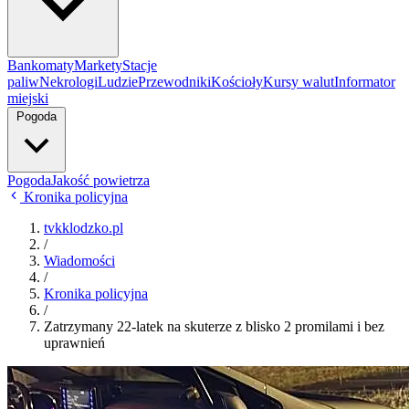
Bankomaty
Markety
Stacje
paliw
Nekrologi
Ludzie
Przewodniki
Kościoły
Kursy walut
Informator
miejski
Pogoda
Pogoda
Jakość powietrza
Kronika policyjna
tvkklodzko.pl
/
Wiadomości
/
Kronika policyjna
/
Zatrzymany 22-latek na skuterze z blisko 2 promilami i bez
uprawnień