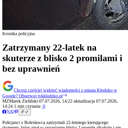
Kronika policyjna
Zatrzymany 22-latek na
skuterze z blisko 2 promilami i
bez uprawnień
Chcesz częściej widzieć wiadomości z miasta Kłodzko w
Google?
Obserwuj tvkklodzko.pl
MZ
Marek Zieliński
·
07.07.2026, 14:22
·
aktualizacja 07.07.2026,
14:24
·
1 min czytania
·
0
Policjanci z Bolesławca zatrzymali 22-letniego kierującego
skuterem, który miał w organizmie blisko 2 promile alkoholu i nie