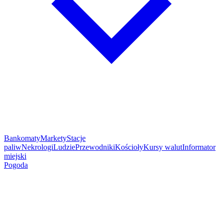
Bankomaty
Markety
Stacje
paliw
Nekrologi
Ludzie
Przewodniki
Kościoły
Kursy walut
Informator
miejski
Pogoda