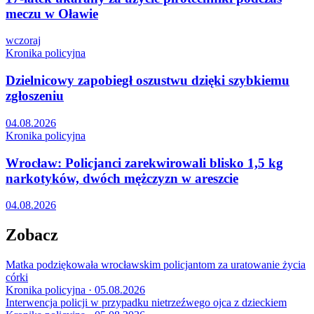
meczu w Oławie
wczoraj
Kronika policyjna
Dzielnicowy zapobiegł oszustwu dzięki szybkiemu
zgłoszeniu
04.08.2026
Kronika policyjna
Wrocław: Policjanci zarekwirowali blisko 1,5 kg
narkotyków, dwóch mężczyzn w areszcie
04.08.2026
Zobacz
Matka podziękowała wrocławskim policjantom za uratowanie życia
córki
Kronika policyjna · 05.08.2026
Interwencja policji w przypadku nietrzeźwego ojca z dzieckiem