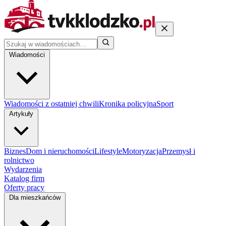
Wiadomości
Wiadomości z ostatniej chwili
Kronika policyjna
Sport
Artykuły
Biznes
Dom i nieruchomości
Lifestyle
Motoryzacja
Przemysł i
rolnictwo
Wydarzenia
Katalog firm
Oferty pracy
Dla mieszkańców