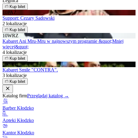
Legnica
Kup bilet
10
PAŹ
Support: Cezary Sadowski
2 lokalizacje
Kup bilet
10
WRZ
Kabaret Ani Mru-Mru w najnowszym programie &quot;Mniej
więcej&quot;
4 lokalizacje
Kup bilet
06
GRU
Kabaret Smile "CONTRA".
3 lokalizacje
Kup bilet
Katalog firm
Przeglądaj katalog →
Barber Kłodzko
Apteki Kłodzko
Kantor Kłodzko