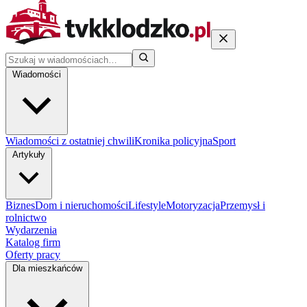
Wiadomości
Wiadomości z ostatniej chwili
Kronika policyjna
Sport
Artykuły
Biznes
Dom i nieruchomości
Lifestyle
Motoryzacja
Przemysł i
rolnictwo
Wydarzenia
Katalog firm
Oferty pracy
Dla mieszkańców