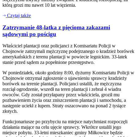
którą grozi mu nawet 10 lat więzienia.
Czytaj także
Zatrzymanie 48-latka z pięcioma zakazami
sądowymi po pościgu
Właściciel plantacji oraz policjanci z Komisariatu Policji w
Chojnowie zatrzymali mężczyznę podejrzanego o kradzież borówek
amerykańskich z terenu plantacji w powiecie legnickim. 33-latek
stanie przed sądem za popełnione przestępstwo.
W poniedziałek, około godziny 8:00, dyżurny Komisariatu Policji w
Chojnowie otrzymał zgłoszenie o ujawnieniu sprawcy kradzieży
borówek na terenie plantacji. Policjanci ustalili, że mężczyzna
rozciął ogrodzenie, wszedł na teren plantacji i zebrał 4 wiadra
owoców. Gdy został przyłapany przez właściciela, groził mu
pozbawieniem życia oraz zniszczeniem plantacji i samochodu, a
następnie uciekł z łupem. Straty oszacowano na ponad 2 tysiące
złotych.
Funkcjonariusze po przybyciu na miejsce natychmiast rozpoczęli
działania mające na celu ujęcie sprawcy. Wkrótce ustalili jego
miejsce pobytu. 33-letni mieszkaniec gminy Miłkowice będzie