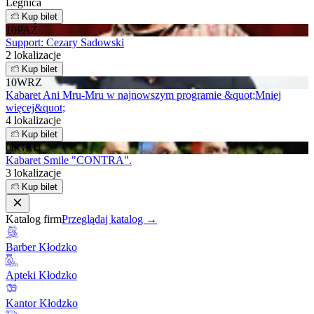
Legnica
Kup bilet
10
PAŹ
Support: Cezary Sadowski
2 lokalizacje
Kup bilet
10
WRZ
Kabaret Ani Mru-Mru w najnowszym programie &quot;Mniej
więcej&quot;
4 lokalizacje
Kup bilet
06
GRU
Kabaret Smile "CONTRA".
3 lokalizacje
Kup bilet
Katalog firm
Przeglądaj katalog →
Barber Kłodzko
Apteki Kłodzko
Kantor Kłodzko