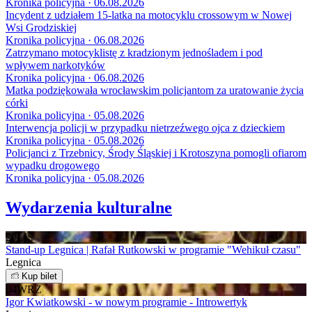
Kronika policyjna · 06.08.2026
Incydent z udziałem 15-latka na motocyklu crossowym w Nowej
Wsi Grodziskiej
Kronika policyjna · 06.08.2026
Zatrzymano motocyklistę z kradzionym jednośladem i pod
wpływem narkotyków
Kronika policyjna · 06.08.2026
Matka podziękowała wrocławskim policjantom za uratowanie życia
córki
Kronika policyjna · 05.08.2026
Interwencja policji w przypadku nietrzeźwego ojca z dzieckiem
Kronika policyjna · 05.08.2026
Policjanci z Trzebnicy, Środy Śląskiej i Krotoszyna pomogli ofiarom
wypadku drogowego
Kronika policyjna · 05.08.2026
Wydarzenia kulturalne
20
LIS
Stand-up Legnica | Rafał Rutkowski w programie "Wehikuł czasu"
Legnica
Kup bilet
04
WRZ
Igor Kwiatkowski - w nowym programie - Introwertyk