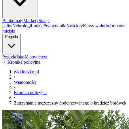
Bankomaty
Markety
Stacje
paliw
Nekrologi
Ludzie
Przewodniki
Kościoły
Kursy walut
Informator
miejski
Pogoda
Pogoda
Jakość powietrza
Kronika policyjna
tvkklodzko.pl
/
Wiadomości
/
Kronika policyjna
/
Zatrzymanie mężczyzny podejrzewanego o kradzież borówek