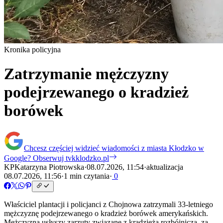
Kronika policyjna
Zatrzymanie mężczyzny
podejrzewanego o kradzież
borówek
Chcesz częściej widzieć wiadomości z miasta Kłodzko w
Google?
Obserwuj tvkklodzko.pl
KP
Katarzyna Piotrowska
·
08.07.2026, 11:54
·
aktualizacja
08.07.2026, 11:56
·
1 min czytania
·
0
Właściciel plantacji i policjanci z Chojnowa zatrzymali 33-letniego
mężczyznę podejrzewanego o kradzież borówek amerykańskich.
Mężczyzna usłyszy zarzuty związane z kradzieżą rozbójniczą, za