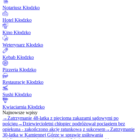
Notariusz Kłodzko
Hotel Kłodzko
Kino Kłodzko
Weterynarz Kłodzko
Kebab Kłodzko
Pizzeria Kłodzko
Restauracje Kłodzko
Sushi Kłodzko
Kwiaciarnia Kłodzko
Najnowsze wpisy
→
Zatrzymanie 48-latka z pięcioma zakazami sądowymi po
pościgu
→
Dziewięcioletni chłopiec podróżował pociągiem bez
opiekuna - zakończono akcję ratunkową z sukcesem
→
Zatrzymanie
30-latka w Kamiennej Górze w sprawie usiłowania