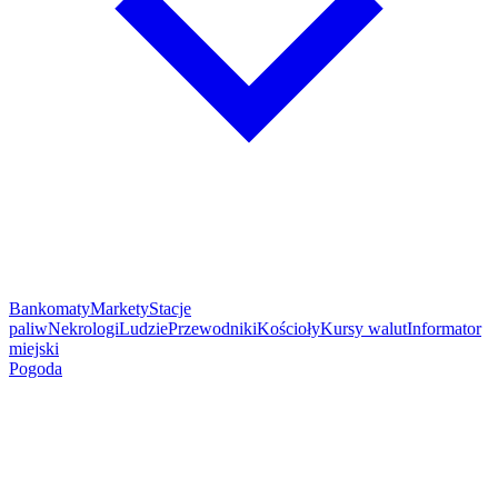
Bankomaty
Markety
Stacje
paliw
Nekrologi
Ludzie
Przewodniki
Kościoły
Kursy walut
Informator
miejski
Pogoda