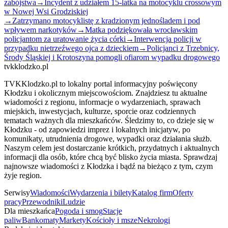
zabójstwa
→
Incydent z udziałem 15-latka na motocyklu crossowym
w Nowej Wsi Grodziskiej
→
Zatrzymano motocyklistę z kradzionym jednośladem i pod
wpływem narkotyków
→
Matka podziękowała wrocławskim
policjantom za uratowanie życia córki
→
Interwencja policji w
przypadku nietrzeźwego ojca z dzieckiem
→
Policjanci z Trzebnicy,
Środy Śląskiej i Krotoszyna pomogli ofiarom wypadku drogowego
tvkklodzko.pl
TVKKlodzko.pl to lokalny portal informacyjny poświęcony
Kłodzku i okolicznym miejscowościom. Znajdziesz tu aktualne
wiadomości z regionu, informacje o wydarzeniach, sprawach
miejskich, inwestycjach, kulturze, sporcie oraz codziennych
tematach ważnych dla mieszkańców. Śledzimy to, co dzieje się w
Kłodzku - od zapowiedzi imprez i lokalnych inicjatyw, po
komunikaty, utrudnienia drogowe, wypadki oraz działania służb.
Naszym celem jest dostarczanie krótkich, przydatnych i aktualnych
informacji dla osób, które chcą być blisko życia miasta. Sprawdzaj
najnowsze wiadomości z Kłodzka i bądź na bieżąco z tym, czym
żyje region.
Serwisy
Wiadomości
Wydarzenia i bilety
Katalog firm
Oferty
pracy
Przewodniki
Ludzie
Dla mieszkańca
Pogoda i smog
Stacje
paliw
Bankomaty
Markety
Kościoły i msze
Nekrologi