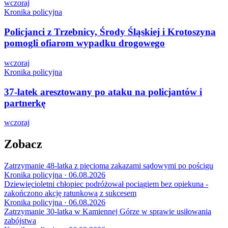
wczoraj
Kronika policyjna
Policjanci z Trzebnicy, Środy Śląskiej i Krotoszyna
pomogli ofiarom wypadku drogowego
wczoraj
Kronika policyjna
37-latek aresztowany po ataku na policjantów i
partnerkę
wczoraj
Zobacz
Zatrzymanie 48-latka z pięcioma zakazami sądowymi po pościgu
Kronika policyjna · 06.08.2026
Dziewięcioletni chłopiec podróżował pociągiem bez opiekuna -
zakończono akcję ratunkową z sukcesem
Kronika policyjna · 06.08.2026
Zatrzymanie 30-latka w Kamiennej Górze w sprawie usiłowania
zabójstwa