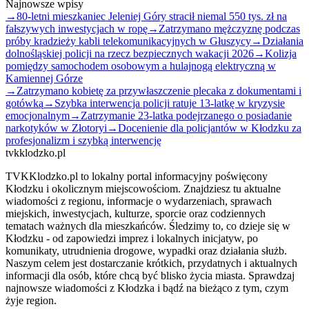
Najnowsze wpisy
→
80-letni mieszkaniec Jeleniej Góry stracił niemal 550 tys. zł na
fałszywych inwestycjach w ropę
→
Zatrzymano mężczyznę podczas
próby kradzieży kabli telekomunikacyjnych w Głuszycy
→
Działania
dolnośląskiej policji na rzecz bezpiecznych wakacji 2026
→
Kolizja
pomiędzy samochodem osobowym a hulajnogą elektryczną w
Kamiennej Górze
→
Zatrzymano kobietę za przywłaszczenie plecaka z dokumentami i
gotówką
→
Szybka interwencja policji ratuje 13-latkę w kryzysie
emocjonalnym
→
Zatrzymanie 23-latka podejrzanego o posiadanie
narkotyków w Złotoryi
→
Docenienie dla policjantów w Kłodzku za
profesjonalizm i szybką interwencję
tvkklodzko.pl
TVKKlodzko.pl to lokalny portal informacyjny poświęcony
Kłodzku i okolicznym miejscowościom. Znajdziesz tu aktualne
wiadomości z regionu, informacje o wydarzeniach, sprawach
miejskich, inwestycjach, kulturze, sporcie oraz codziennych
tematach ważnych dla mieszkańców. Śledzimy to, co dzieje się w
Kłodzku - od zapowiedzi imprez i lokalnych inicjatyw, po
komunikaty, utrudnienia drogowe, wypadki oraz działania służb.
Naszym celem jest dostarczanie krótkich, przydatnych i aktualnych
informacji dla osób, które chcą być blisko życia miasta. Sprawdzaj
najnowsze wiadomości z Kłodzka i bądź na bieżąco z tym, czym
żyje region.