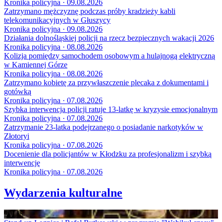
Kronika policyjna · 09.08.2026
Zatrzymano mężczyznę podczas próby kradzieży kabli
telekomunikacyjnych w Głuszycy
Kronika policyjna · 09.08.2026
Działania dolnośląskiej policji na rzecz bezpiecznych wakacji 2026
Kronika policyjna · 08.08.2026
Kolizja pomiędzy samochodem osobowym a hulajnogą elektryczną
w Kamiennej Górze
Kronika policyjna · 08.08.2026
Zatrzymano kobietę za przywłaszczenie plecaka z dokumentami i
gotówką
Kronika policyjna · 07.08.2026
Szybka interwencja policji ratuje 13-latkę w kryzysie emocjonalnym
Kronika policyjna · 07.08.2026
Zatrzymanie 23-latka podejrzanego o posiadanie narkotyków w
Złotoryi
Kronika policyjna · 07.08.2026
Docenienie dla policjantów w Kłodzku za profesjonalizm i szybką
interwencję
Kronika policyjna · 07.08.2026
Wydarzenia kulturalne
20
LIS