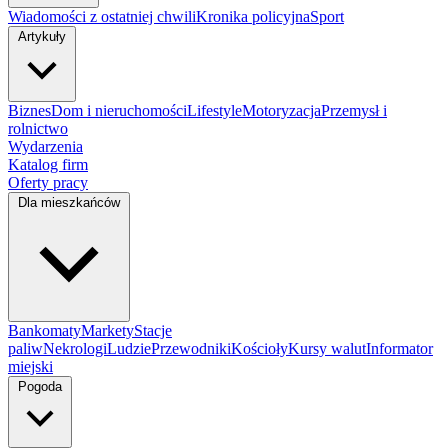
Wiadomości z ostatniej chwili
Kronika policyjna
Sport
Artykuły
Biznes
Dom i nieruchomości
Lifestyle
Motoryzacja
Przemysł i
rolnictwo
Wydarzenia
Katalog firm
Oferty pracy
Dla mieszkańców
Bankomaty
Markety
Stacje
paliw
Nekrologi
Ludzie
Przewodniki
Kościoły
Kursy walut
Informator
miejski
Pogoda