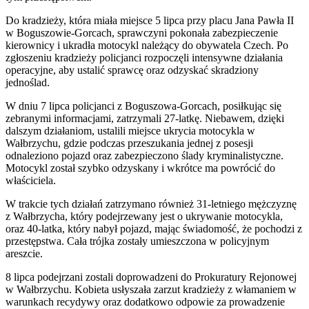
Do kradzieży, która miała miejsce 5 lipca przy placu Jana Pawła II
w Boguszowie-Gorcach, sprawczyni pokonała zabezpieczenie
kierownicy i ukradła motocykl należący do obywatela Czech. Po
zgłoszeniu kradzieży policjanci rozpoczęli intensywne działania
operacyjne, aby ustalić sprawcę oraz odzyskać skradziony
jednoślad.
W dniu 7 lipca policjanci z Boguszowa-Gorcach, posiłkując się
zebranymi informacjami, zatrzymali 27-latkę. Niebawem, dzięki
dalszym działaniom, ustalili miejsce ukrycia motocykla w
Wałbrzychu, gdzie podczas przeszukania jednej z posesji
odnaleziono pojazd oraz zabezpieczono ślady kryminalistyczne.
Motocykl został szybko odzyskany i wkrótce ma powrócić do
właściciela.
W trakcie tych działań zatrzymano również 31-letniego mężczyznę
z Wałbrzycha, który podejrzewany jest o ukrywanie motocykla,
oraz 40-latka, który nabył pojazd, mając świadomość, że pochodzi z
przestępstwa. Cała trójka zostały umieszczona w policyjnym
areszcie.
8 lipca podejrzani zostali doprowadzeni do Prokuratury Rejonowej
w Wałbrzychu. Kobieta usłyszała zarzut kradzieży z włamaniem w
warunkach recydywy oraz dodatkowo odpowie za prowadzenie