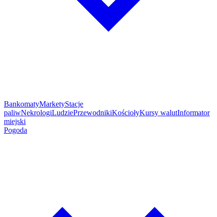
Bankomaty
Markety
Stacje
paliw
Nekrologi
Ludzie
Przewodniki
Kościoły
Kursy walut
Informator
miejski
Pogoda