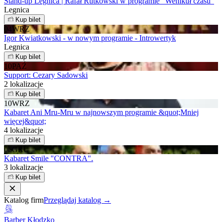
Stand-up Legnica | Rafał Rutkowski w programie "Wehikuł czasu"
Legnica
Kup bilet
04
WRZ
Igor Kwiatkowski - w nowym programie - Introwertyk
Legnica
Kup bilet
10
PAŹ
Support: Cezary Sadowski
2 lokalizacje
Kup bilet
10
WRZ
Kabaret Ani Mru-Mru w najnowszym programie &quot;Mniej
więcej&quot;
4 lokalizacje
Kup bilet
06
GRU
Kabaret Smile "CONTRA".
3 lokalizacje
Kup bilet
Katalog firm
Przeglądaj katalog →
Barber Kłodzko