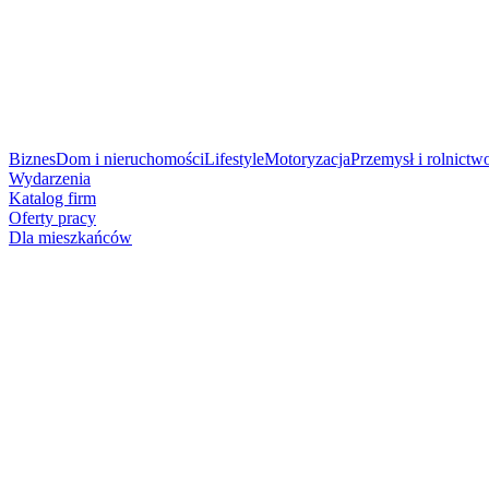
Biznes
Dom i nieruchomości
Lifestyle
Motoryzacja
Przemysł i rolnictw
Wydarzenia
Katalog firm
Oferty pracy
Dla mieszkańców