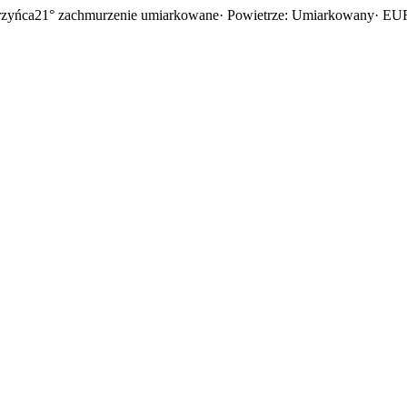
rzyńca
21° zachmurzenie umiarkowane
· Powietrze: Umiarkowany
· EUR