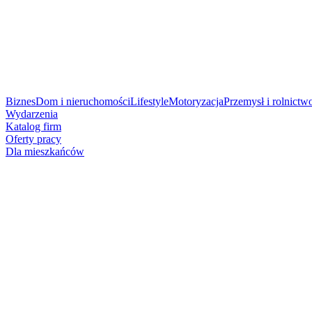
Biznes
Dom i nieruchomości
Lifestyle
Motoryzacja
Przemysł i rolnictw
Wydarzenia
Katalog firm
Oferty pracy
Dla mieszkańców